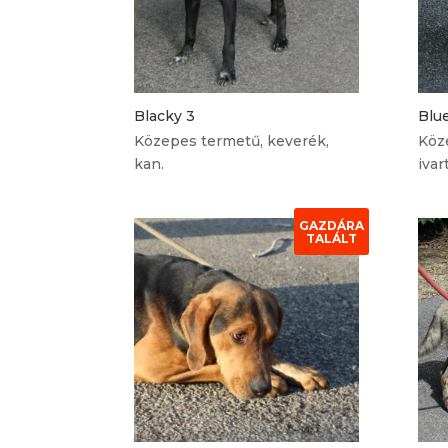
Blacky 3
Blu
Közepes termetű, keverék,
Köz
kan.
ivar
GAZDÁRA
TALÁLT