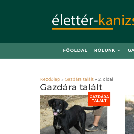
FŐOLDAL
RÓLUNK
G
Kezdőlap
»
Gazdára talált
»
2. oldal
Gazdára talált
GAZDÁRA
TALÁLT