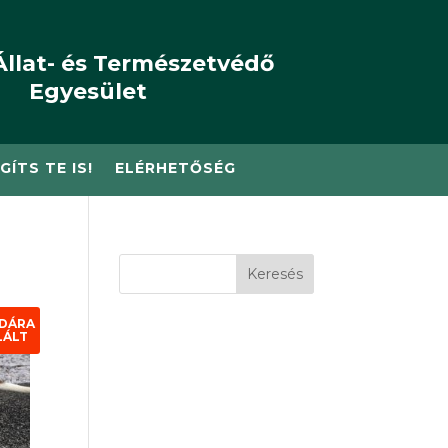
Állat- és Természetvédő
Egyesület
GÍTS TE IS!
ELÉRHETŐSÉG
Keresés
DÁRA
LÁLT