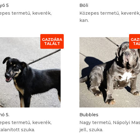
yó 5
Böli
epes termetű, keverék,
Közepes termetű, keverék
kan.
GAZDÁRA
GAZ
TALÁLT
TA
ó 5.
Bubbles
epes termetű, keverék,
Nagy termetű, Nápolyi Masz
talanított szuka.
jell., szuka.