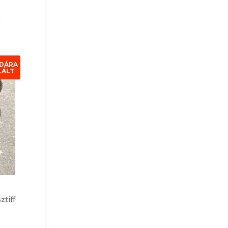
,
DÁRA
LÁLT
tiff