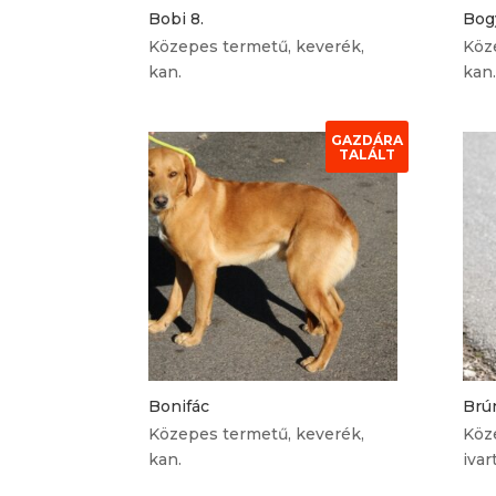
Bobi 8.
Bog
Közepes termetű, keverék,
Köz
kan.
kan.
GAZDÁRA
TALÁLT
Bonifác
Brún
Közepes termetű, keverék,
Köz
kan.
ivar