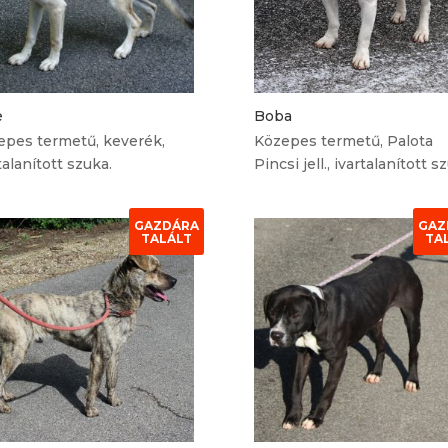
e
Boba
epes termetű, keverék,
Közepes termetű, Palota
talanított szuka.
Pincsi jell., ivartalanított s
GAZDÁRA
GAZ
TALÁLT
TA