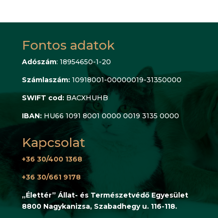
Fontos adatok
Adószám
: 18954650-1-20
Számlaszám:
10918001-00000019-31350000
SWIFT cod:
BACXHUHB
IBAN:
HU66 1091 8001 0000 0019 3135 0000
Kapcsolat
+36 30/400 1368
+36 30/661 9178
„Élettér” Állat- és Természetvédő Egyesület
8800 Nagykanizsa, Szabadhegy u. 116-118.