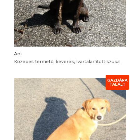
Ani
Közepes termetű, keverék, ivartalanított szuka.
GAZDÁRA
TALÁLT