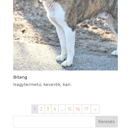
Bitang
Nagytermetű, keverék, kan.
1
2
3
4
…
15
16
17
→
Keresés