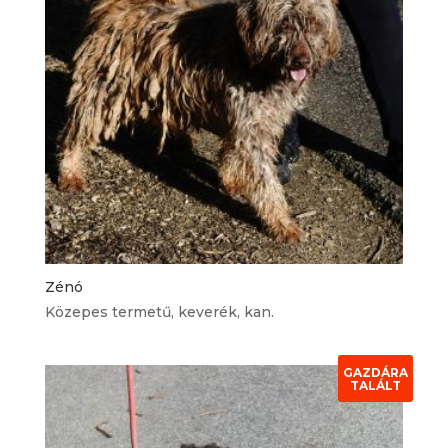
Zénó
Közepes termetű, keverék, kan.
GAZDÁRA
TALÁLT