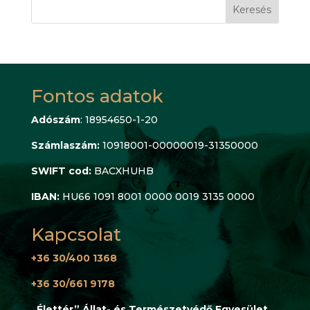
Keresés
Fontos adatok
Adószám
: 18954650-1-20
Számlaszám:
10918001-00000019-31350000
SWIFT cod:
BACXHUHB
IBAN:
HU66 1091 8001 0000 0019 3135 0000
Kapcsolat
+36 30/400 1368
+36 30/661 9178
„Élettér” Állat- és Természetvédő Egyesület