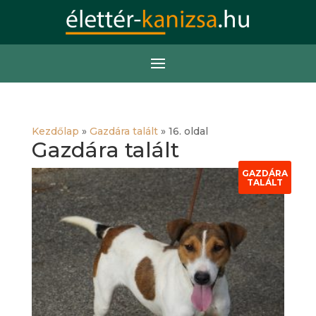
Kezdőlap
»
Gazdára talált
»
16. oldal
Gazdára talált
GAZDÁRA
TALÁLT