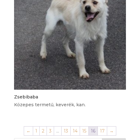
Zsebibaba
Közepes termetű, keverék, kan.
←
1
2
3
…
13
14
15
16
17
→