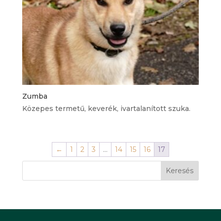
Zumba
Közepes termetű, keverék, ivartalanított szuka.
←
1
2
3
…
14
15
16
17
Keresés