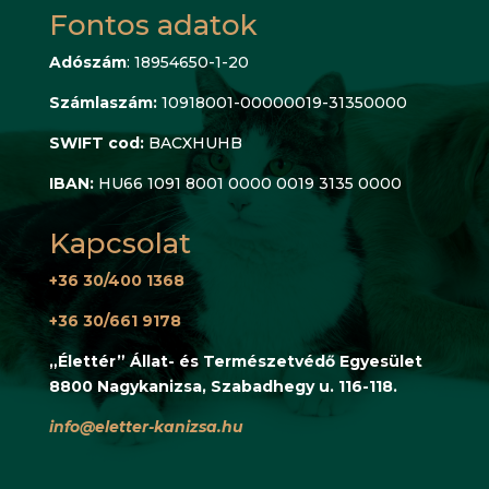
Fontos adatok
Adószám
: 18954650-1-20
Számlaszám:
10918001-00000019-31350000
SWIFT cod:
BACXHUHB
IBAN:
HU66 1091 8001 0000 0019 3135 0000
Kapcsolat
+36 30/400 1368
+36 30/661 9178
„Élettér” Állat- és Természetvédő Egyesület
8800 Nagykanizsa, Szabadhegy u. 116-118.
info@eletter-kanizsa.hu