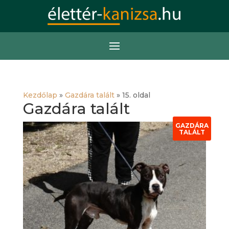
Kezdőlap
»
Gazdára talált
»
15. oldal
Gazdára talált
GAZDÁRA
TALÁLT