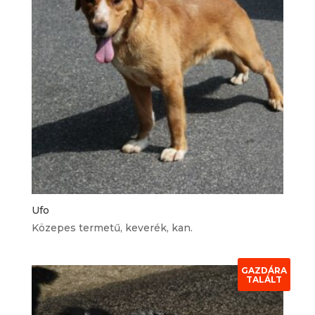
Ufo
Közepes termetű, keverék, kan.
GAZDÁRA
TALÁLT