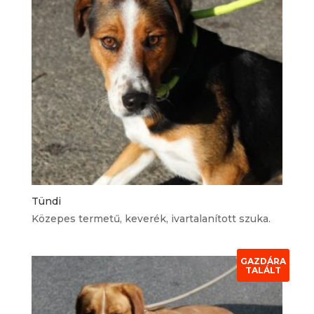
Tündi
Közepes termetű, keverék, ivartalanított szuka.
GAZDÁRA
TALÁLT