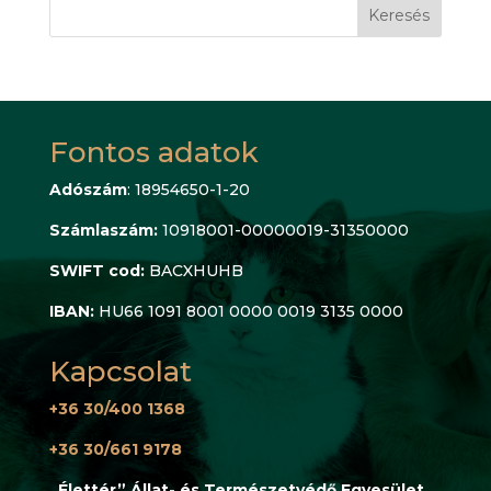
Keresés
Fontos adatok
Adószám
: 18954650-1-20
Számlaszám:
10918001-00000019-31350000
SWIFT cod:
BACXHUHB
IBAN:
HU66 1091 8001 0000 0019 3135 0000
Kapcsolat
+36 30/400 1368
+36 30/661 9178
„Élettér” Állat- és Természetvédő Egyesület