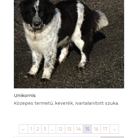
Unikornis
Közepes termetű, keverék, ivartalanított szuka.
←
1
2
3
…
12
13
14
15
16
17
→