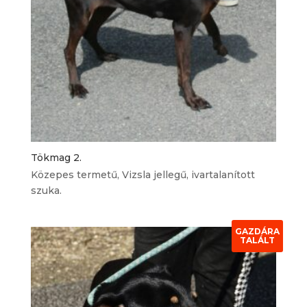
Tökmag 2.
Közepes termetű, Vizsla jellegű, ivartalanított
szuka.
GAZDÁRA
TALÁLT