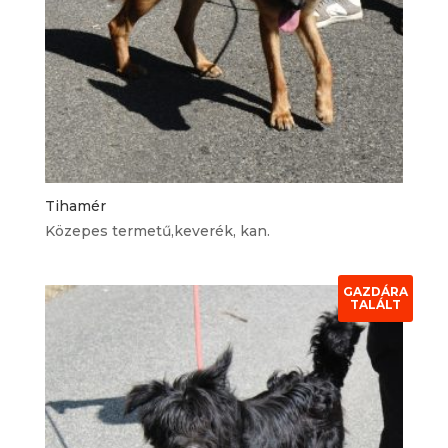
Tihamér
Közepes termetű,keverék, kan.
GAZDÁRA
TALÁLT