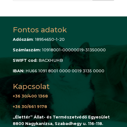
Fontos adatok
Adószám
: 18954650-1-20
Számlaszám:
10918001-00000019-31350000
SWIFT cod:
BACXHUHB
IBAN:
HU66 1091 8001 0000 0019 3135 0000
Kapcsolat
+36 30/400 1368
+36 30/661 9178
„Élettér” Állat- és Természetvédő Egyesület
8800 Nagykanizsa, Szabadhegy u. 116-118.