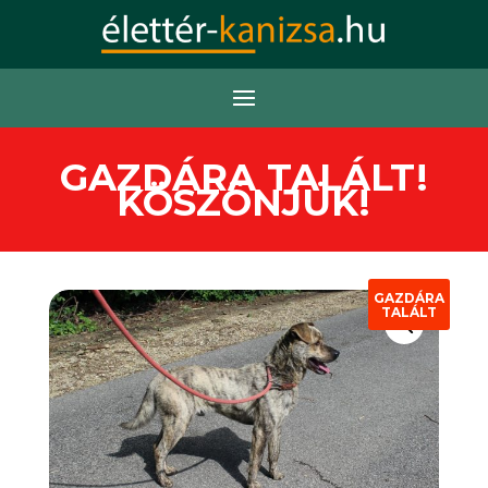
GAZDÁRA TALÁLT!
KÖSZÖNJÜK!
GAZDÁRA
TALÁLT