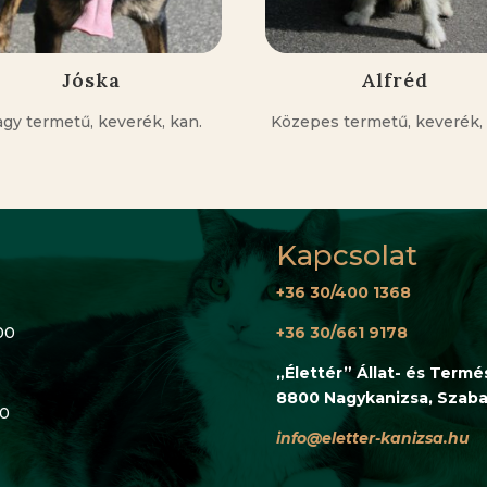
Jóska
Alfréd
gy termetű, keverék, kan.
Közepes termetű, keverék, 
Kapcsolat
+36 30/400 1368
00
+36 30/661 9178
„Élettér” Állat- és Term
8800 Nagykanizsa, Szabad
00
info@eletter-kanizsa.hu