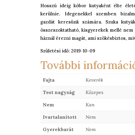
Hosszú ideig kóbor kutyaként élte élet
kerülnie. Idegenekkel szemben bizalma
gazdát keresünk számára. Szuka kutyák
összeszoktatható, kisgyerekek mellé nem 
háznál érezni magát, ami szökésbiztos, miv
Születési idő: 2019-10-09
További informáci
Fajta
Keverék
Test nagyság
Közepes
Nem
Kan
Ivartalanított
Nem
Gyerekbarát
Nem