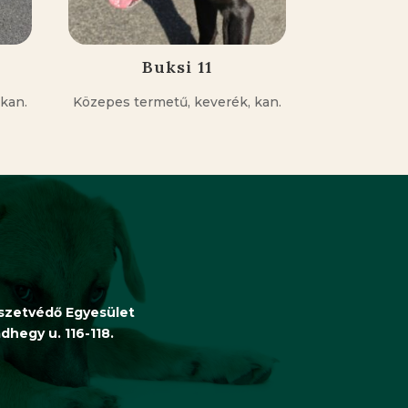
Buksi 11
kan.
Közepes termetű, keverék, kan.
észetvédő Egyesület
hegy u. 116-118.