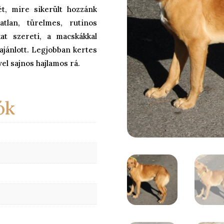
ét, mire sikerült hozzánk
tlan, türelmes, rutinos
at szereti, a macskákkal
ajánlott. Legjobban kertes
el sajnos hajlamos rá.
ók