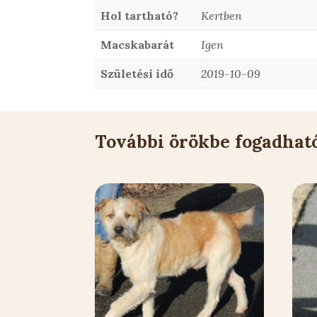
Hol tartható?
Kertben
Macskabarát
Igen
Születési idő
2019-10-09
További örökbe fogadhat
Kapcsolódó állatok