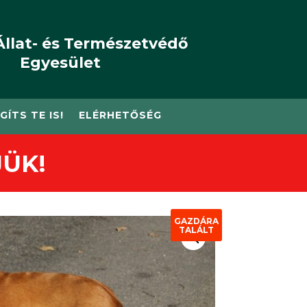
Állat- és Természetvédő
Egyesület
GÍTS TE IS!
ELÉRHETŐSÉG
ÜK!
GAZDÁRA
TALÁLT