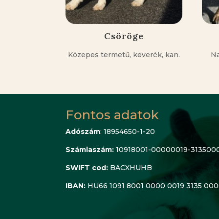
Csöröge
Közepes termetű, keverék, kan.
Na
Fontos adatok
Adószám
: 18954650-1-20
Számlaszám:
10918001-00000019-313500
SWIFT cod:
BACXHUHB
IBAN:
HU66 1091 8001 0000 0019 3135 00