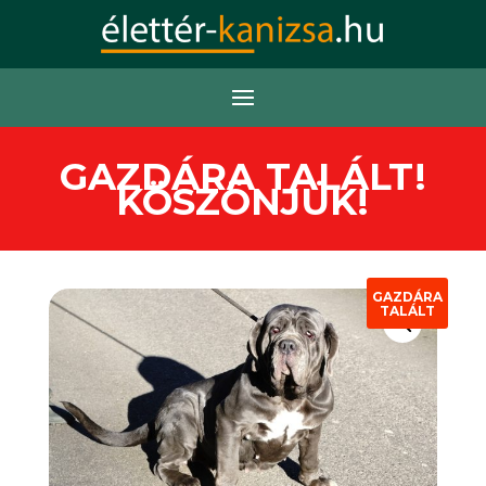
GAZDÁRA TALÁLT!
KÖSZÖNJÜK!
GAZDÁRA
TALÁLT