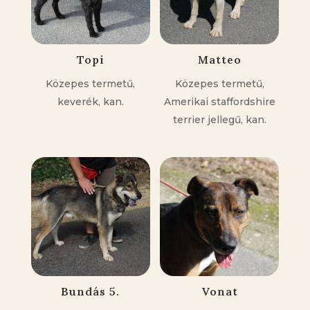
Topi
Matteo
Közepes termetű,
Közepes termetű,
keverék, kan.
Amerikai staffordshire
terrier jellegű, kan.
Bundás 5.
Vonat