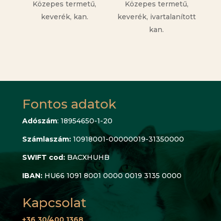
Közepes termetű,
Közepes termetű,
keverék, kan.
keverék, ivartalanított
kan.
Fontos adatok
Adószám
: 18954650-1-20
Számlaszám:
10918001-00000019-31350000
SWIFT cod:
BACXHUHB
IBAN:
HU66 1091 8001 0000 0019 3135 0000
Kapcsolat
+36 30/400 1368