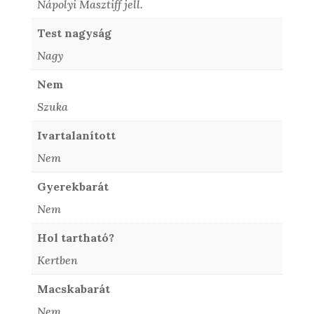
Nápolyi Masztiff jell.
Test nagyság
Nagy
Nem
Szuka
Ivartalanított
Nem
Gyerekbarát
Nem
Hol tartható?
Kertben
Macskabarát
Nem