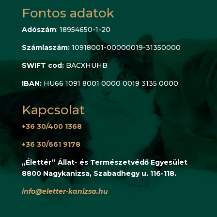
Fontos adatok
Adószám
: 18954650-1-20
Számlaszám:
10918001-00000019-31350000
SWIFT cod:
BACXHUHB
IBAN:
HU66 1091 8001 0000 0019 3135 0000
Kapcsolat
+36 30/400 1368
+36 30/661 9178
„Élettér” Állat- és Természetvédő Egyesület
8800 Nagykanizsa, Szabadhegy u. 116-118.
info@eletter-kanizsa.hu