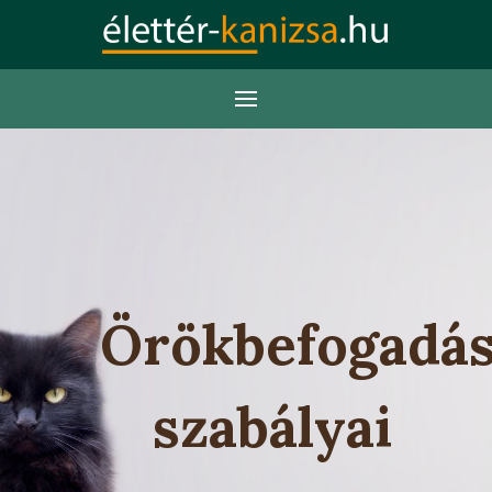
RÓLUNK
Örökbefogadá
szabályai