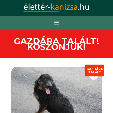
GAZDÁRA TALÁLT!
KÖSZÖNJÜK!
GAZDÁRA
TALÁLT