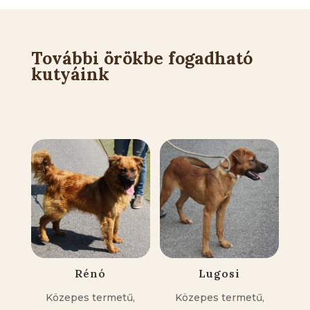
További örökbe fogadható
kutyáink
Kapcsolódó állatok
Rénó
Lugosi
Közepes termetű,
Közepes termetű,