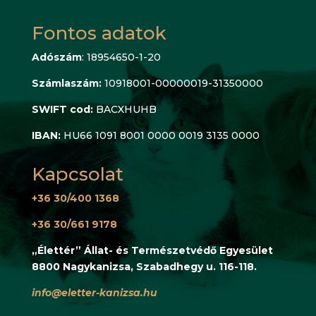
Fontos adatok
Adószám
: 18954650-1-20
Számlaszám:
10918001-00000019-31350000
SWIFT cod:
BACXHUHB
IBAN:
HU66 1091 8001 0000 0019 3135 0000
Kapcsolat
+36 30/400 1368
+36 30/661 9178
„Élettér” Állat- és Természetvédő Egyesület
8800 Nagykanizsa, Szabadhegy u. 116-118.
info@eletter-kanizsa.hu