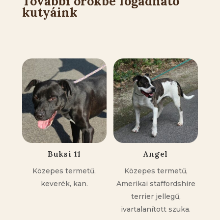
További örökbe fogadható
kutyáink
Kapcsolódó állatok
Buksi 11
Angel
Közepes termetű,
Közepes termetű,
keverék, kan.
Amerikai staffordshire
terrier jellegű,
ivartalanított szuka.