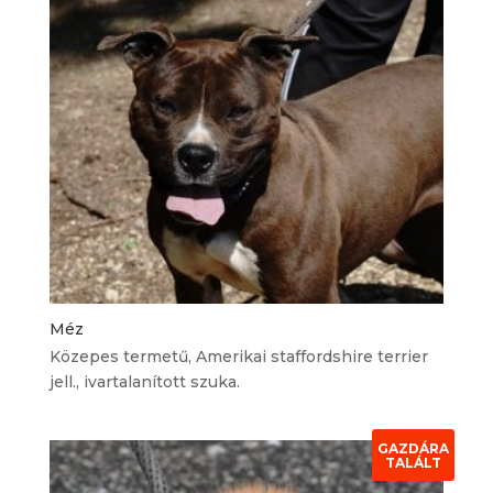
Méz
Közepes termetű, Amerikai staffordshire terrier
jell., ivartalanított szuka.
GAZDÁRA
TALÁLT