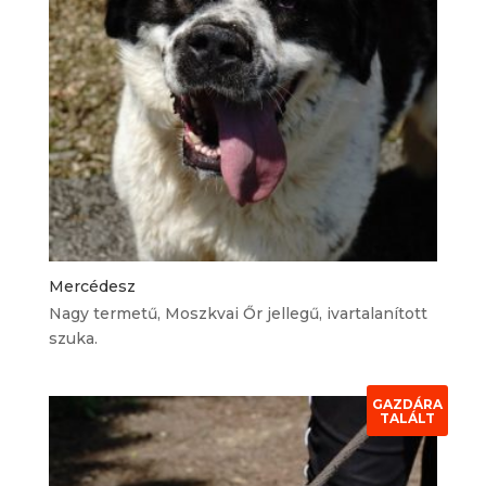
Mercédesz
Nagy termetű, Moszkvai Őr jellegű, ivartalanított
szuka.
GAZDÁRA
TALÁLT