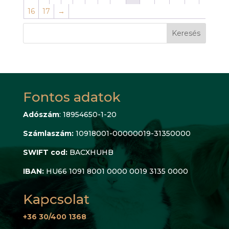
16
17
→
Keresés
Fontos adatok
Adószám
: 18954650-1-20
Számlaszám:
10918001-00000019-31350000
SWIFT cod:
BACXHUHB
IBAN:
HU66 1091 8001 0000 0019 3135 0000
Kapcsolat
+36 30/400 1368