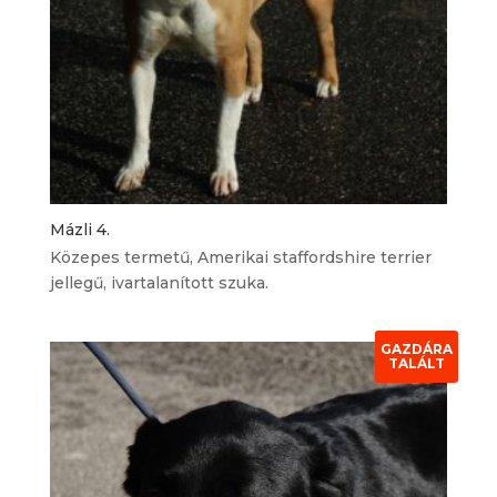
Mázli 4.
Közepes termetű, Amerikai staffordshire terrier
jellegű, ivartalanított szuka.
GAZDÁRA
TALÁLT