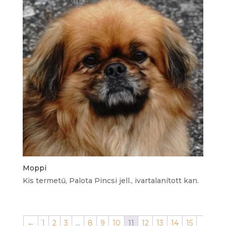
Moppi
Kis termetű, Palota Pincsi jell., ivartalanított kan.
←
1
2
3
…
8
9
10
11
12
13
14
15