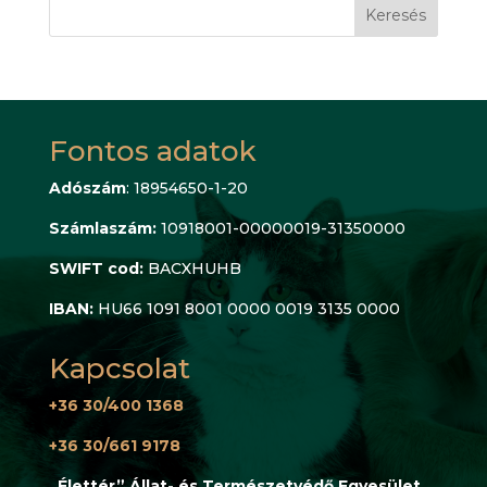
Keresés
Fontos adatok
Adószám
: 18954650-1-20
Számlaszám:
10918001-00000019-31350000
SWIFT cod:
BACXHUHB
IBAN:
HU66 1091 8001 0000 0019 3135 0000
Kapcsolat
+36 30/400 1368
+36 30/661 9178
„Élettér” Állat- és Természetvédő Egyesület