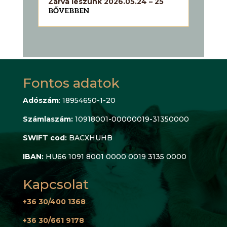
Zárva leszünk 2026.05.24 – 25
BŐVEBBEN
Fontos adatok
Adószám
: 18954650-1-20
Számlaszám:
10918001-00000019-31350000
SWIFT cod:
BACXHUHB
IBAN:
HU66 1091 8001 0000 0019 3135 0000
Kapcsolat
+36 30/400 1368
+36 30/661 9178