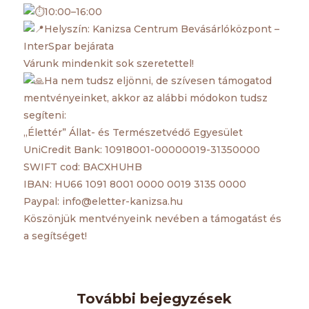
10:00–16:00
Helyszín: Kanizsa Centrum Bevásárlóközpont –
InterSpar bejárata
Várunk mindenkit sok szeretettel!
Ha nem tudsz eljönni, de szívesen támogatod
mentvényeinket, akkor az alábbi módokon tudsz
segíteni:
„Élettér” Állat- és Természetvédő Egyesület
UniCredit Bank: 10918001-00000019-31350000
SWIFT cod: BACXHUHB
IBAN: HU66 1091 8001 0000 0019 3135 0000
Paypal: info@eletter-kanizsa.hu
Köszönjük mentvényeink nevében a támogatást és
a segítséget!
További bejegyzések