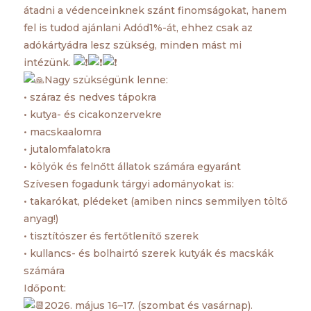
átadni a védenceinknek szánt finomságokat, hanem
fel is tudod ajánlani Adód1%-át, ehhez csak az
adókártyádra lesz szükség, minden mást mi
intézünk.
Nagy szükségünk lenne:
• száraz és nedves tápokra
• kutya- és cicakonzervekre
• macskaalomra
• jutalomfalatokra
• kölyök és felnőtt állatok számára egyaránt
Szívesen fogadunk tárgyi adományokat is:
• takarókat, plédeket (amiben nincs semmilyen töltő
anyag!)
• tisztítószer és fertőtlenítő szerek
• kullancs- és bolhairtó szerek kutyák és macskák
számára
Időpont:
2026. május 16–17. (szombat és vasárnap).