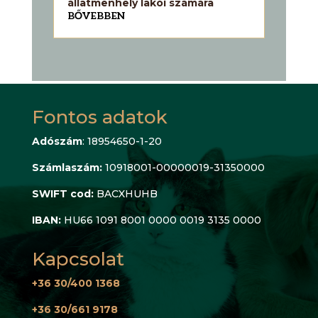
állatmenhely lakói számára
BŐVEBBEN
Fontos adatok
Adószám
: 18954650-1-20
Számlaszám:
10918001-00000019-31350000
SWIFT cod:
BACXHUHB
IBAN:
HU66 1091 8001 0000 0019 3135 0000
Kapcsolat
+36 30/400 1368
+36 30/661 9178