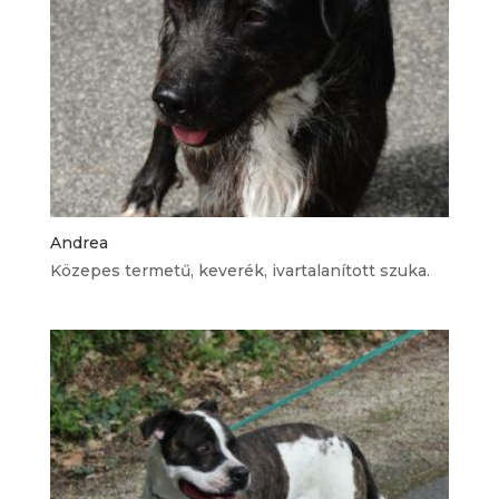
Andrea
Közepes termetű, keverék, ivartalanított szuka.