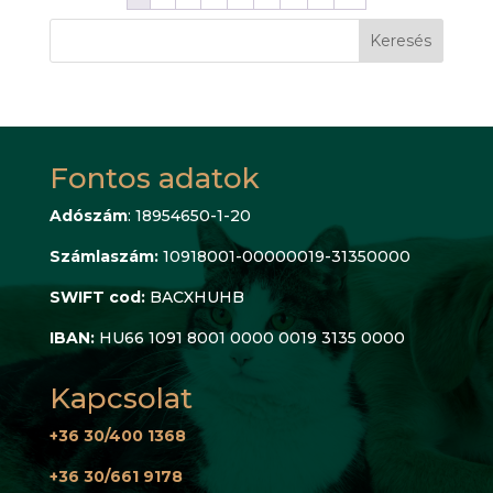
Keresés
Fontos adatok
Adószám
: 18954650-1-20
Számlaszám:
10918001-00000019-31350000
SWIFT cod:
BACXHUHB
IBAN:
HU66 1091 8001 0000 0019 3135 0000
Kapcsolat
+36 30/400 1368
+36 30/661 9178