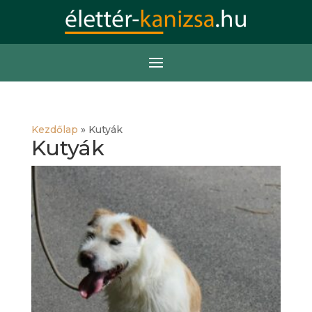
Kezdőlap
»
Kutyák
Kutyák