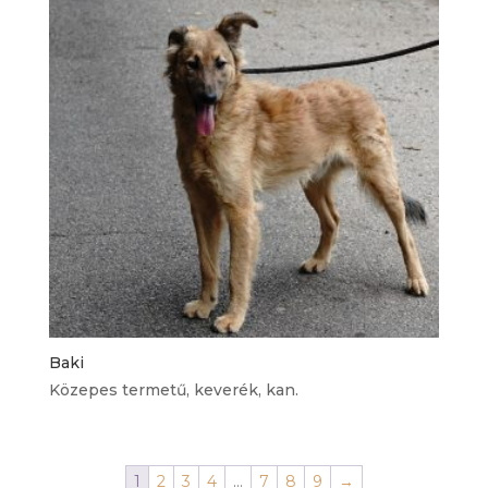
Baki
Közepes termetű, keverék, kan.
1
2
3
4
…
7
8
9
→