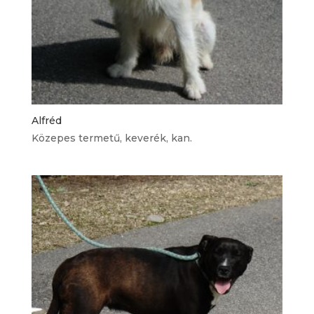
Alfréd
Közepes termetű, keverék, kan.