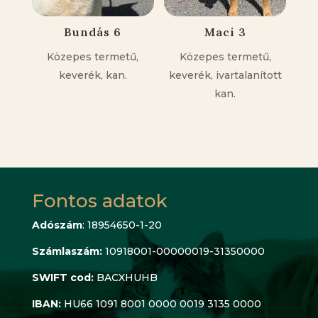
Bundás 6
Maci 3
Közepes termetű,
Közepes termetű,
keverék, kan.
keverék, ivartalanított
kan.
Fontos adatok
Adószám
: 18954650-1-20
Számlaszám:
10918001-00000019-31350000
SWIFT cod:
BACXHUHB
IBAN:
HU66 1091 8001 0000 0019 3135 0000