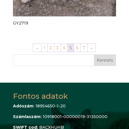
GY2719
←
1
2
3
4
5
6
7
→
Keresés
Fontos adatok
Adószám
: 18954650-1-20
Számlaszám:
10918001-00000019-31350000
SWIFT cod:
BACXHUHB