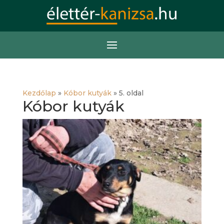
Kezdőlap
»
Kóbor kutyák
»
5. oldal
Kóbor kutyák