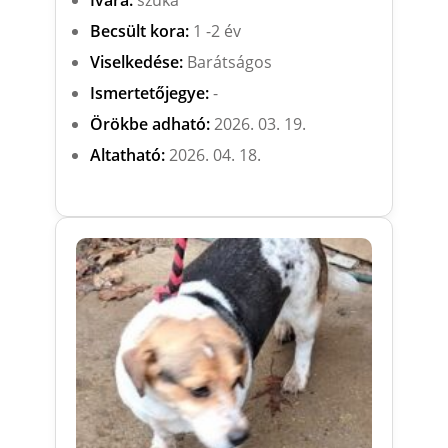
Ivara:
szuka
Becsült kora:
1 -2 év
Viselkedése:
Barátságos
Ismertetőjegye:
-
Örökbe adható:
2026. 03. 19.
Altatható:
2026. 04. 18.