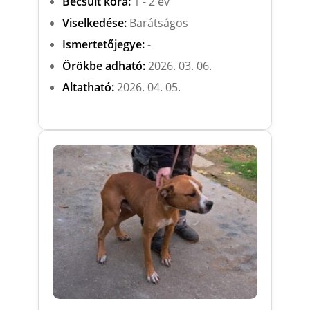
Becsült kora:
1 - 2 év
Viselkedése:
Barátságos
Ismertetőjegye:
-
Örökbe adható:
2026. 03. 06.
Altatható:
2026. 04. 05.