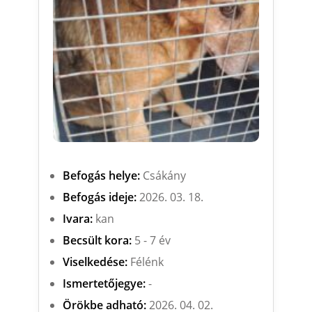
Befogás helye:
Csákány
Befogás ideje:
2026. 03. 18.
Ivara:
kan
Becsült kora:
5 - 7 év
Viselkedése:
Félénk
Ismertetőjegye:
-
Örökbe adható:
2026. 04. 02.