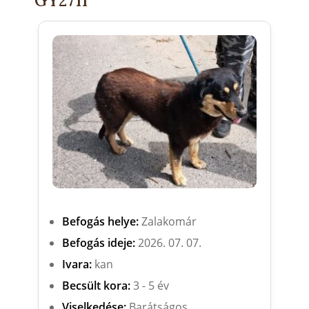
GY2711
Befogás helye:
Zalakomár
Befogás ideje:
2026. 07. 07.
Ivara:
kan
Becsült kora:
3 - 5 év
Viselkedése:
Barátságos