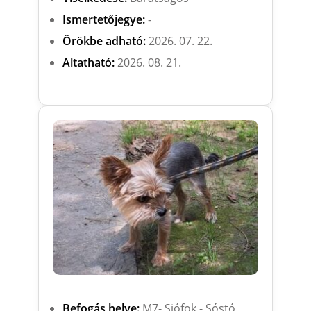
Ismertetőjegye:
-
Örökbe adható:
2026. 07. 22.
Altatható:
2026. 08. 21.
Befogás helye:
M7- Siófok - Sóstó