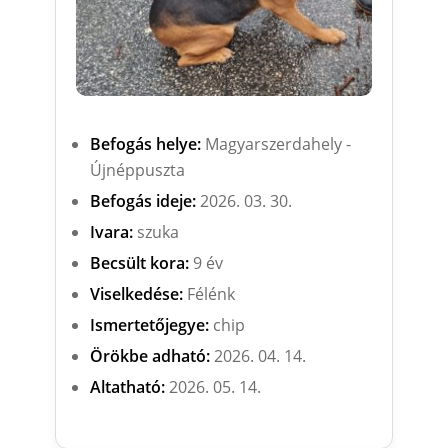
Befogás helye:
Magyarszerdahely -
Újnéppuszta
Befogás ideje:
2026. 03. 30.
Ivara:
szuka
Becsült kora:
9 év
Viselkedése:
Félénk
Ismertetőjegye:
chip
Örökbe adható:
2026. 04. 14.
Altatható:
2026. 05. 14.