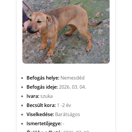
Befogás helye:
Nemesdéd
Befogás ideje:
2026. 03. 04.
Ivara:
szuka
Becsült kora:
1 -2 év
Viselkedése:
Barátságos
Ismertetőjegye:
-