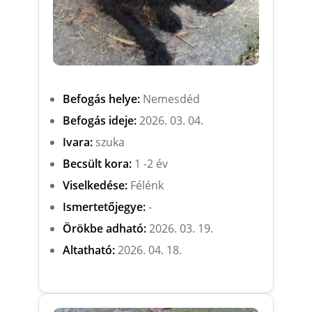
Befogás helye:
Nemesdéd
Befogás ideje:
2026. 03. 04.
Ivara:
szuka
Becsült kora:
1 -2 év
Viselkedése:
Félénk
Ismertetőjegye:
-
Örökbe adható:
2026. 03. 19.
Altatható:
2026. 04. 18.