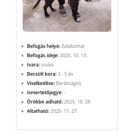
Befogás helye:
Zalakomár
Befogás ideje:
2025. 10. 13.
Ivara:
szuka
Becsült kora:
2 - 5 év
Viselkedése:
Barátságos
Ismertetőjegye:
-
Örökbe adható:
2025. 10. 28.
Altatható:
2025. 11. 27.