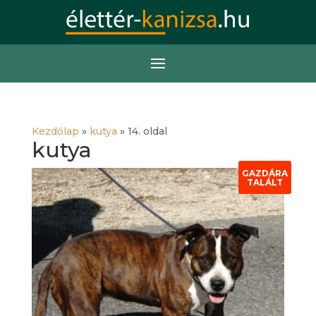
Kezdőlap
»
kutya
»
14. oldal
kutya
GAZDÁRA
TALÁLT