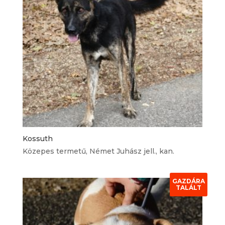
Kossuth
Közepes termetű, Német Juhász jell., kan.
GAZDÁRA
TALÁLT