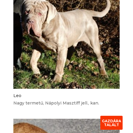
Leo
Nagy termetű, Nápolyi Masztiff jell., kan.
GAZDÁRA
TALÁLT