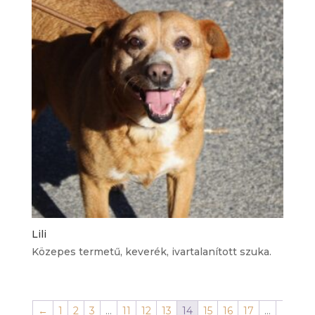
Lili
Közepes termetű, keverék, ivartalanított szuka.
←
1
2
3
…
11
12
13
14
15
16
17
…