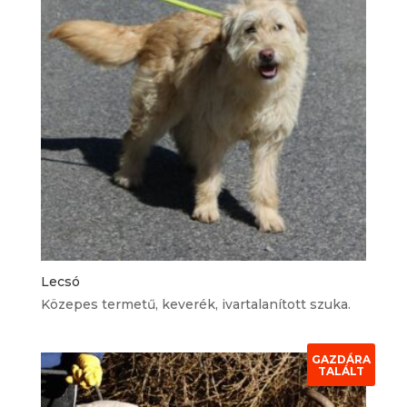
Lecsó
Közepes termetű, keverék, ivartalanított szuka.
GAZDÁRA
TALÁLT