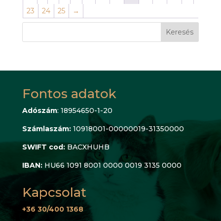
23
24
25
→
Keresés
Fontos adatok
Adószám
: 18954650-1-20
Számlaszám:
10918001-00000019-31350000
SWIFT cod:
BACXHUHB
IBAN:
HU66 1091 8001 0000 0019 3135 0000
Kapcsolat
+36 30/400 1368