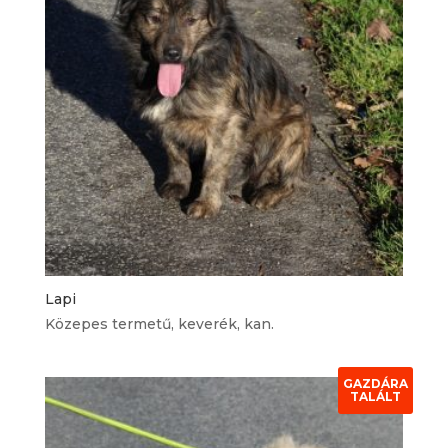
Lapi
Közepes termetű, keverék, kan.
GAZDÁRA
TALÁLT