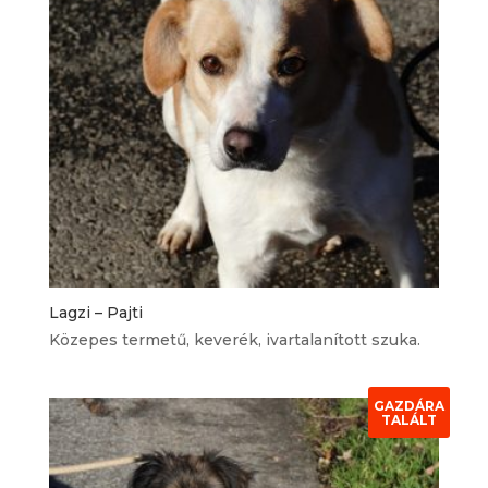
Lagzi – Pajti
Közepes termetű, keverék, ivartalanított szuka.
GAZDÁRA
TALÁLT