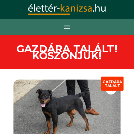
GAZDÁRA TALÁLT!
KÖSZÖNJÜK!
GAZDÁRA
TALÁLT