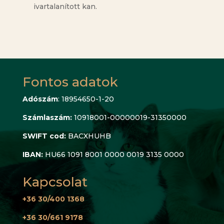
ivartalanított kan.
Fontos adatok
Adószám
: 18954650-1-20
Számlaszám:
10918001-00000019-31350000
SWIFT cod:
BACXHUHB
IBAN:
HU66 1091 8001 0000 0019 3135 0000
Kapcsolat
+36 30/400 1368
+36 30/661 9178