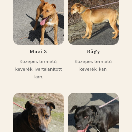
Maci 3
Rügy
Közepes termetű,
Közepes termetű,
keverék, ivartalanított
keverék, kan.
kan.