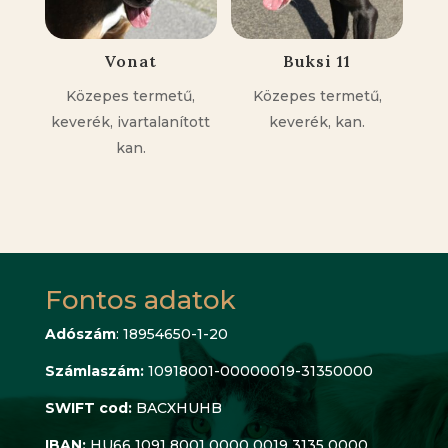
Vonat
Buksi 11
Közepes termetű,
Közepes termetű,
keverék, ivartalanított
keverék, kan.
kan.
Fontos adatok
Adószám
: 18954650-1-20
Számlaszám:
10918001-00000019-31350000
SWIFT cod:
BACXHUHB
IBAN:
HU66 1091 8001 0000 0019 3135 0000