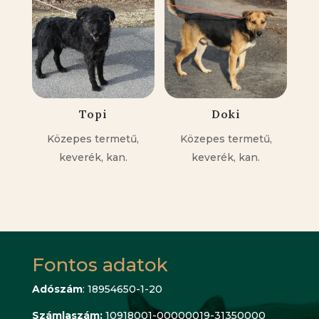
Topi
Doki
Közepes termetű,
Közepes termetű,
keverék, kan.
keverék, kan.
Fontos adatok
Adószám
: 18954650-1-20
Számlaszám:
10918001-00000019-31350000