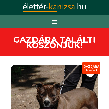
GAZDÁRA TALÁLT!
KÖSZÖNJÜK!
GAZDÁRA
TALÁLT