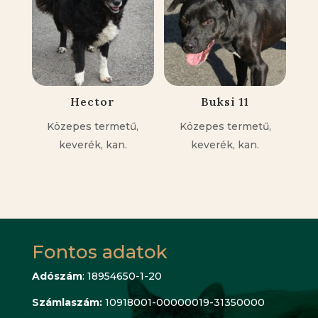
Hector
Buksi 11
Közepes termetű,
Közepes termetű,
keverék, kan.
keverék, kan.
Fontos adatok
Adószám
: 18954650-1-20
Számlaszám:
10918001-00000019-31350000