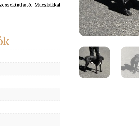
zeszoktatható. Macskákkal
ók