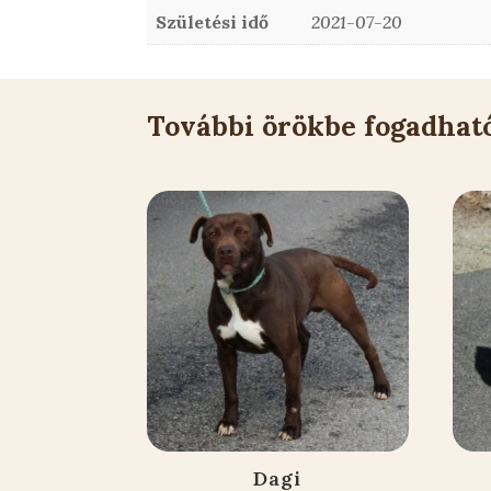
Születési idő
2021-07-20
További örökbe fogadhat
Kapcsolódó állatok
Dagi