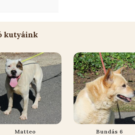
ó kutyáink
Matteo
Bundás 6