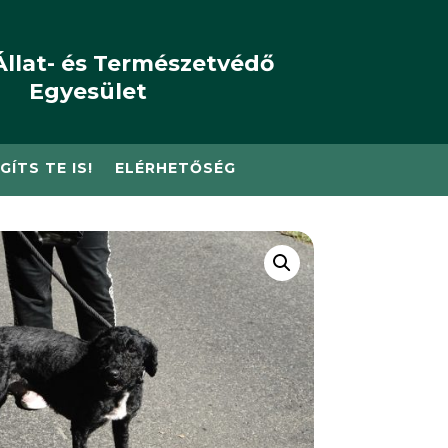
Állat- és Természetvédő
Egyesület
GÍTS TE IS!
ELÉRHETŐSÉG