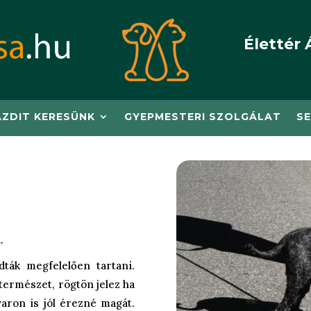
Élettér 
AZDIT KERESÜNK
GYEPMESTERI SZOLGÁLAT
SE
.
dták megfelelően tartani.
 természet, rögtön jelez ha
aron is jól érezné magát.