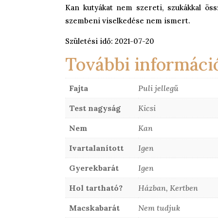
Kan kutyákat nem szereti, szukákkal öss
szembeni viselkedése nem ismert.
Születési idő: 2021-07-20
További informáci
Fajta
Puli jellegű
Test nagyság
Kicsi
Nem
Kan
Ivartalanított
Igen
Gyerekbarát
Igen
Hol tartható?
Házban, Kertben
Macskabarát
Nem tudjuk