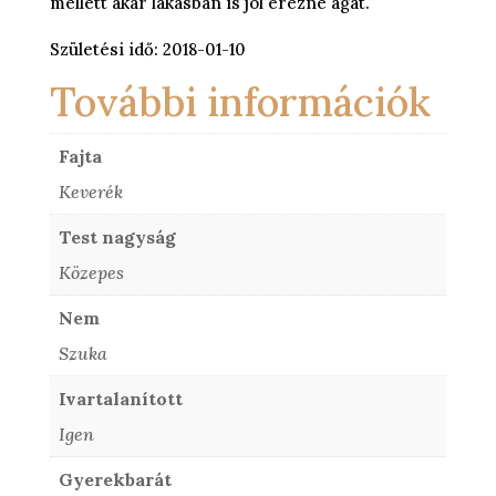
mellett akár lakásban is jól érezné agát.
Születési idő: 2018-01-10
További információk
Fajta
Keverék
Test nagyság
Közepes
Nem
Szuka
Ivartalanított
Igen
Gyerekbarát