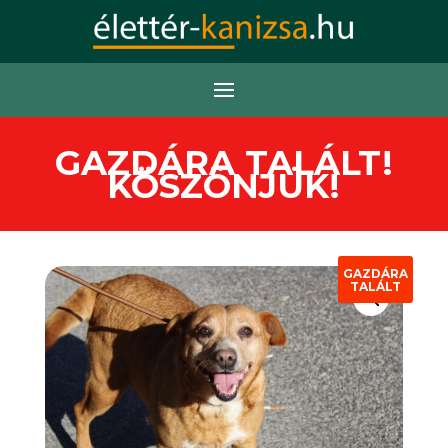
GAZDÁRA TALÁLT!
KÖSZÖNJÜK!
GAZDÁRA
TALÁLT