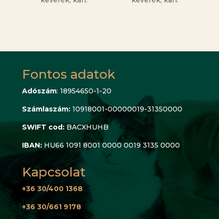
keverék, kan.
keverék, kan.
Fontos adatok
Adószám
: 18954650-1-20
Számlaszám:
10918001-00000019-31350000
SWIFT cod:
BACXHUHB
IBAN:
HU66 1091 8001 0000 0019 3135 0000
Kapcsolat
+36 30/400 1368
+36 30/661 9178