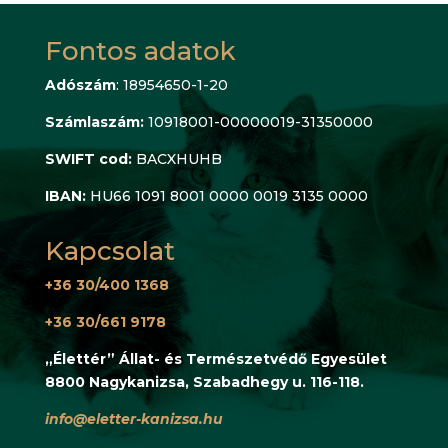
Fontos adatok
Adószám
: 18954650-1-20
Számlaszám:
10918001-00000019-31350000
SWIFT cod:
BACXHUHB
IBAN:
HU66 1091 8001 0000 0019 3135 0000
Kapcsolat
+36 30/400 1368
+36 30/661 9178
„Élettér” Állat- és Természetvédő Egyesület
8800 Nagykanizsa, Szabadhegy u. 116-118.
info@eletter-kanizsa.hu