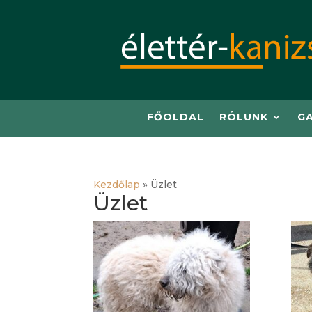
FŐOLDAL
RÓLUNK
G
Kezdőlap
»
Üzlet
Üzlet