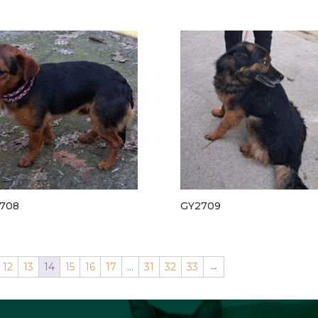
708
GY2709
12
13
14
15
16
17
…
31
32
33
→