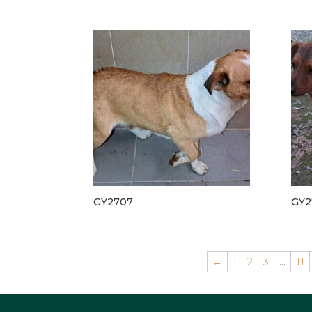
GY2707
GY2
←
1
2
3
…
11