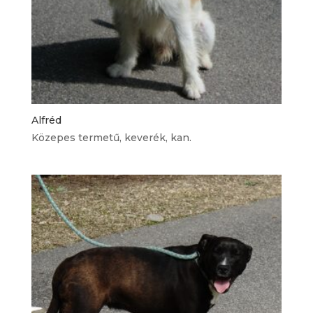
Alfréd
Közepes termetű, keverék, kan.