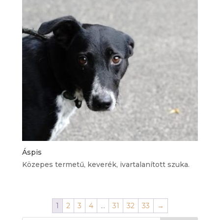
Áspis
Közepes termetű, keverék, ivartalanított szuka.
1
2
3
4
…
31
32
33
→