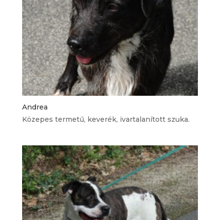
Andrea
Közepes termetű, keverék, ivartalanított szuka.