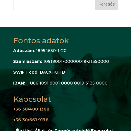
Keresés
Fontos adatok
Adószám
: 18954650-1-20
Számlaszám:
10918001-00000019-31350000
SWIFT cod:
BACXHUHB
IBAN:
HU66 1091 8001 0000 0019 3135 0000
Kapcsolat
+36 30/400 1368
+36 30/661 9178
„Élettér” Állat- és Természetvédő Egyesület