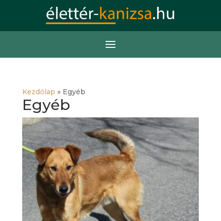
Kezdőlap
»
Egyéb
Egyéb