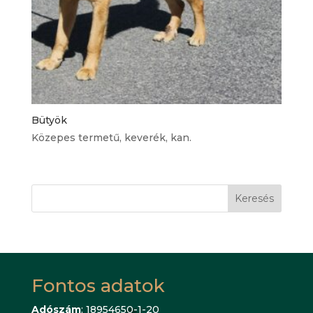
Bütyök
Közepes termetű, keverék, kan.
Keresés
Fontos adatok
Adószám
: 18954650-1-20