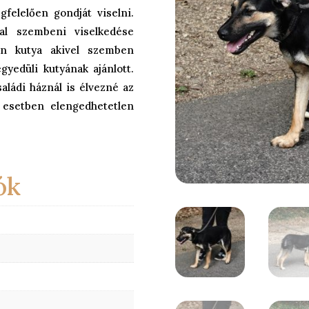
felelően gondját viselni.
al szembeni viselkedése
an kutya akivel szemben
gyedüli kutyának ajánlott.
ládi háznál is élvezné az
 esetben elengedhetetlen
ók