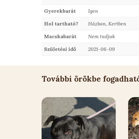
Gyerekbarát
Igen
Hol tartható?
Házban, Kertben
Macskabarát
Nem tudjuk
Születési idő
2021-06-09
További örökbe fogadhat
Kapcsolódó állatok