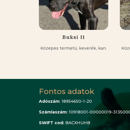
Buksi 11
Közepes termetű, keverék, kan.
Köz
Fontos adatok
Adószám
: 18954650-1-20
Számlaszám:
10918001-00000019-313500
SWIFT cod:
BACXHUHB