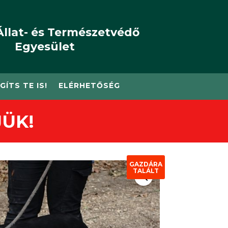
Állat- és Természetvédő
Egyesület
GÍTS TE IS!
ELÉRHETŐSÉG
ÜK!
GAZDÁRA
TALÁLT