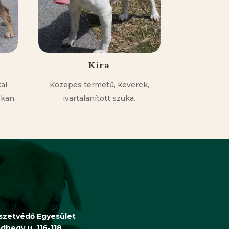
Kira
ai
Közepes termetű, keverék,
 kan.
ivartalanított szuka.
észetvédő Egyesület
hegy u. 116-118.