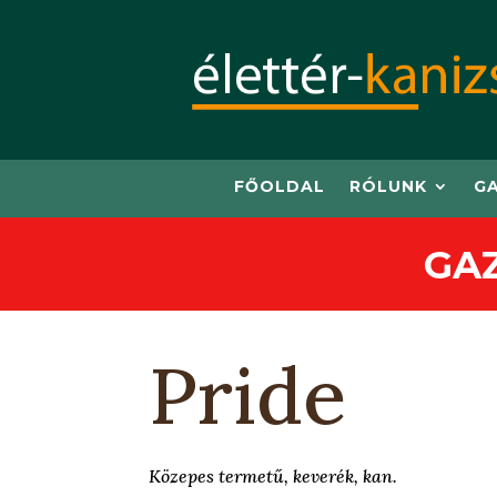
FŐOLDAL
RÓLUNK
G
GA
Pride
Közepes termetű, keverék, kan.