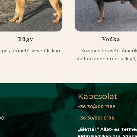
Rügy
Vodka
epes termetű, keverék, kan.
Közepes termetű, Amerik
staffordshire terrier jellegű,
Kapcsolat
+36 30/400 1368
00
+36 30/661 9178
„Élettér” Állat- és Term
8800 Nagykanizsa, Szabad