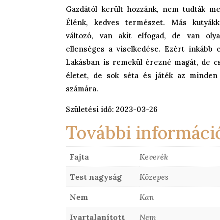
Gazdától került hozzánk, nem tudták meg
Élénk, kedves természet. Más kutyákk
változó, van akit elfogad, de van oly
ellenséges a viselkedése. Ezért inkább e
Lakásban is remekül érezné magát, de csa
életet, de sok séta és játék az minden
számára.
Születési idő: 2023-03-26
További informáci
Fajta
Keverék
Test nagyság
Közepes
Nem
Kan
Ivartalanított
Nem