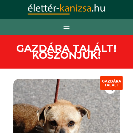
GAZDÁRA TALÁLT!
KÖSZÖNJÜK!
GAZDÁRA
TALÁLT