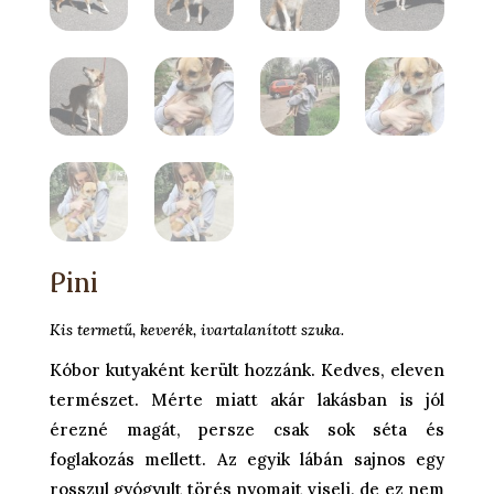
Pini
Kis termetű, keverék, ivartalanított szuka.
Kóbor kutyaként került hozzánk. Kedves, eleven
természet. Mérte miatt akár lakásban is jól
érezné magát, persze csak sok séta és
foglakozás mellett. Az egyik lábán sajnos egy
rosszul gyógyult törés nyomait viseli, de ez nem