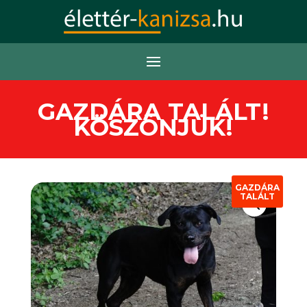
GAZDÁRA TALÁLT!
KÖSZÖNJÜK!
GAZDÁRA
TALÁLT