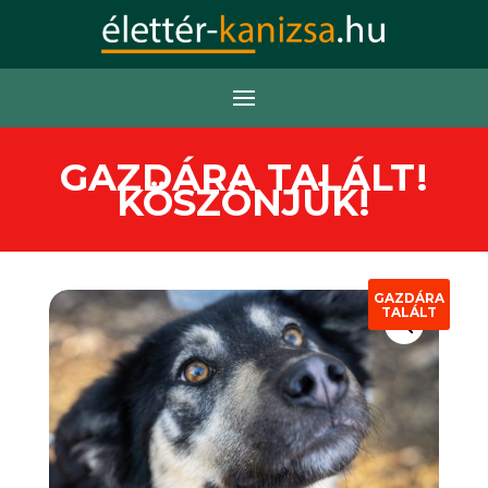
GAZDÁRA TALÁLT!
KÖSZÖNJÜK!
GAZDÁRA
TALÁLT