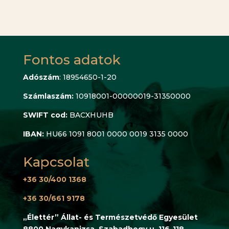
Fontos adatok
Adószám
: 18954650-1-20
Számlaszám:
10918001-00000019-31350000
SWIFT cod:
BACXHUHB
IBAN:
HU66 1091 8001 0000 0019 3135 0000
Kapcsolat
+36 30/400 1368
+36 30/661 9178
„Élettér” Állat- és Természetvédő Egyesület