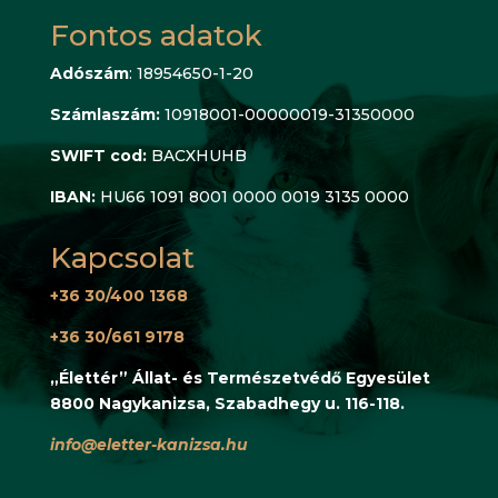
Fontos adatok
Adószám
: 18954650-1-20
Számlaszám:
10918001-00000019-31350000
SWIFT cod:
BACXHUHB
IBAN:
HU66 1091 8001 0000 0019 3135 0000
Kapcsolat
+36 30/400 1368
+36 30/661 9178
„Élettér” Állat- és Természetvédő Egyesület
8800 Nagykanizsa, Szabadhegy u. 116-118.
info@eletter-kanizsa.hu