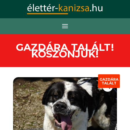
GAZDÁRA TALÁLT!
KÖSZÖNJÜK!
GAZDÁRA
TALÁLT