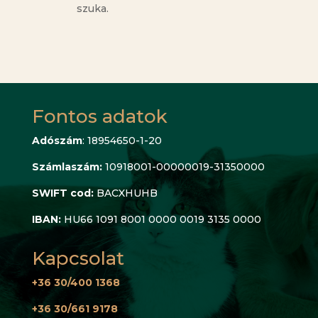
szuka.
Fontos adatok
Adószám
: 18954650-1-20
Számlaszám:
10918001-00000019-31350000
SWIFT cod:
BACXHUHB
IBAN:
HU66 1091 8001 0000 0019 3135 0000
Kapcsolat
+36 30/400 1368
+36 30/661 9178