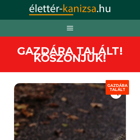
GAZDÁRA TALÁLT!
KÖSZÖNJÜK!
GAZDÁRA
TALÁLT