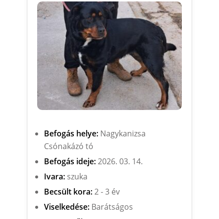
Befogás helye:
Nagykanizsa
Csónakázó tó
Befogás ideje:
2026. 03. 14.
Ivara:
szuka
Becsült kora:
2 - 3 év
Viselkedése:
Barátságos