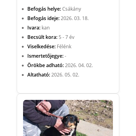
Befogás helye:
Csákány
Befogás ideje:
2026. 03. 18.
Ivara:
kan
Becsült kora:
5 - 7 év
Viselkedése:
Félénk
Ismertetőjegye:
-
Örökbe adható:
2026. 04. 02.
Altatható:
2026. 05. 02.