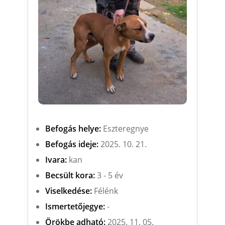
Befogás helye:
Eszteregnye
Befogás ideje:
2025. 10. 21.
Ivara:
kan
Becsült kora:
3 - 5 év
Viselkedése:
Félénk
Ismertetőjegye:
-
Örökbe adható:
2025. 11. 05.