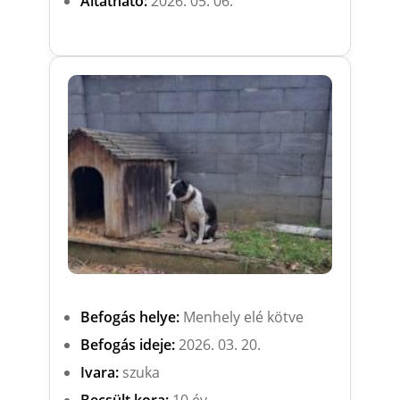
Altatható:
2026. 05. 06.
Befogás helye:
Menhely elé kötve
Befogás ideje:
2026. 03. 20.
Ivara:
szuka
Becsült kora:
10 év