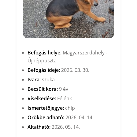
Befogás helye:
Magyarszerdahely -
Újnéppuszta
Befogás ideje:
2026. 03. 30.
Ivara:
szuka
Becsült kora:
9 év
Viselkedése:
Félénk
Ismertetőjegye:
chip
Örökbe adható:
2026. 04. 14.
Altatható:
2026. 05. 14.