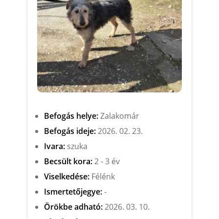
Befogás helye:
Zalakomár
Befogás ideje:
2026. 02. 23.
Ivara:
szuka
Becsült kora:
2 - 3 év
Viselkedése:
Félénk
Ismertetőjegye:
-
Örökbe adható:
2026. 03. 10.