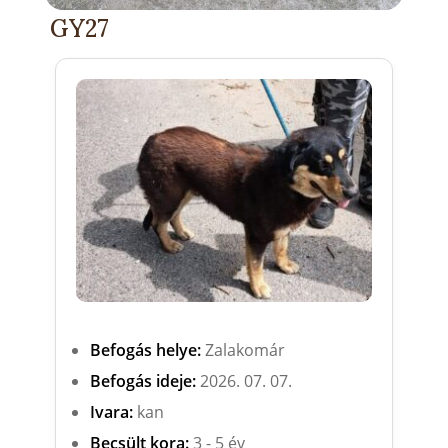
GY27
Befogás helye:
Zalakomár
Befogás ideje:
2026. 07. 07.
Ivara:
kan
Becsült kora:
3 - 5 év