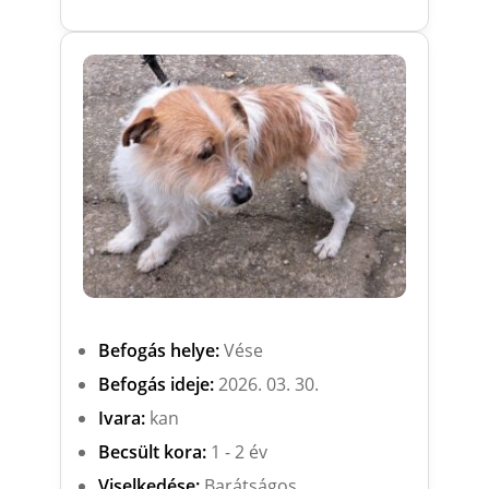
Befogás helye:
Vése
Befogás ideje:
2026. 03. 30.
Ivara:
kan
Becsült kora:
1 - 2 év
Viselkedése:
Barátságos