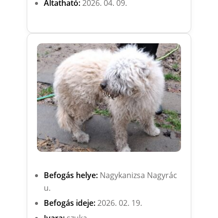
Altatható:
2026. 04. 09.
Befogás helye:
Nagykanizsa Nagyrác
u.
Befogás ideje:
2026. 02. 19.
Ivara:
szuka