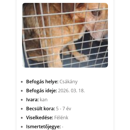
Befogás helye:
Csákány
Befogás ideje:
2026. 03. 18.
Ivara:
kan
Becsült kora:
5 - 7 év
Viselkedése:
Félénk
Ismertetőjegye:
-