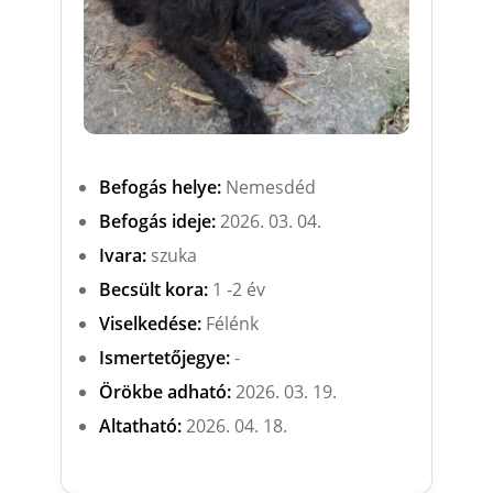
Befogás helye:
Nemesdéd
Befogás ideje:
2026. 03. 04.
Ivara:
szuka
Becsült kora:
1 -2 év
Viselkedése:
Félénk
Ismertetőjegye:
-
Örökbe adható:
2026. 03. 19.
Altatható:
2026. 04. 18.