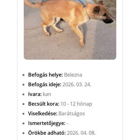
Befogás helye:
Belezna
Befogás ideje:
2026. 03. 24.
Ivara:
kan
Becsült kora:
10 - 12 hónap
Viselkedése:
Barátságos
Ismertetőjegye:
-
Örökbe adható:
2026. 04. 08.