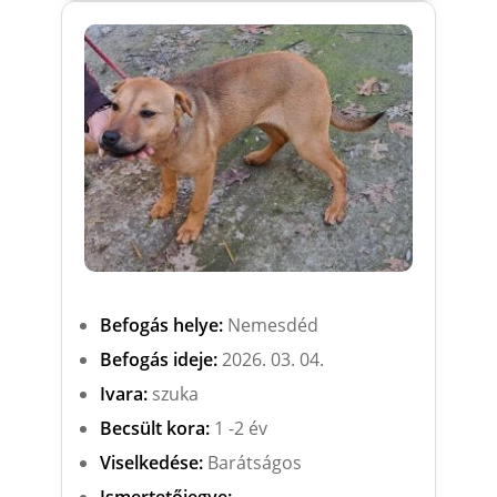
Befogás helye:
Nemesdéd
Befogás ideje:
2026. 03. 04.
Ivara:
szuka
Becsült kora:
1 -2 év
Viselkedése:
Barátságos
Ismertetőjegye:
-