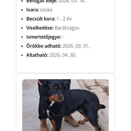
Befogás ideje:
2026. 03. 16.
Ivara:
szuka
Becsült kora:
1 - 2 év
Viselkedése:
Barátságos
Ismertetőjegye:
-
Örökbe adható:
2026. 03. 31.
Altatható:
2026. 04. 30.