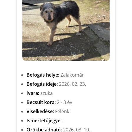
Befogás helye:
Zalakomár
Befogás ideje:
2026. 02. 23.
Ivara:
szuka
Becsült kora:
2 - 3 év
Viselkedése:
Félénk
Ismertetőjegye:
-
Örökbe adható:
2026. 03. 10.