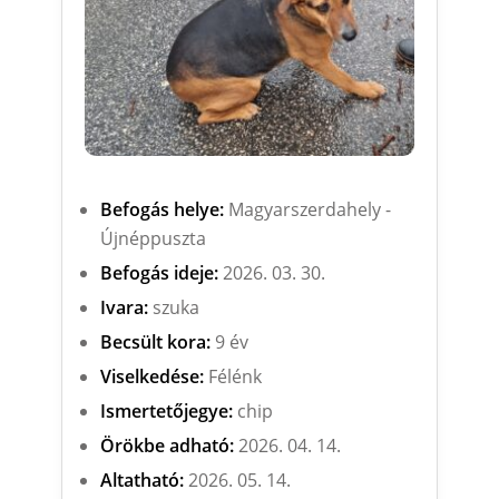
Befogás helye:
Magyarszerdahely -
Újnéppuszta
Befogás ideje:
2026. 03. 30.
Ivara:
szuka
Becsült kora:
9 év
Viselkedése:
Félénk
Ismertetőjegye:
chip
Örökbe adható:
2026. 04. 14.
Altatható:
2026. 05. 14.