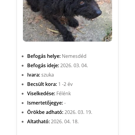
Befogás helye:
Nemesdéd
Befogás ideje:
2026. 03. 04.
Ivara:
szuka
Becsült kora:
1 -2 év
Viselkedése:
Félénk
Ismertetőjegye:
-
Örökbe adható:
2026. 03. 19.
Altatható:
2026. 04. 18.