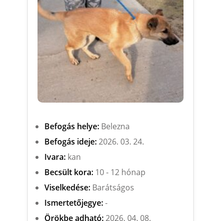
Befogás helye:
Belezna
Befogás ideje:
2026. 03. 24.
Ivara:
kan
Becsült kora:
10 - 12 hónap
Viselkedése:
Barátságos
Ismertetőjegye:
-
Örökbe adható:
2026. 04. 08.