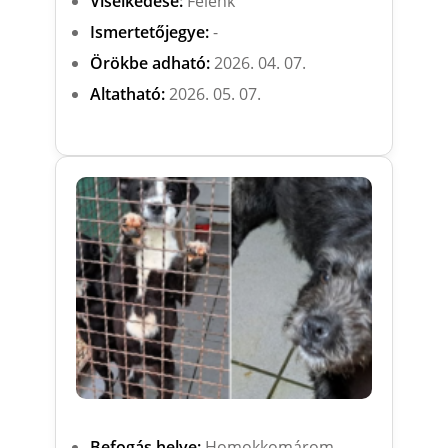
Viselkedése:
Félénk
Ismertetőjegye:
-
Örökbe adható:
2026. 04. 07.
Altatható:
2026. 05. 07.
Befogás helye:
Homokkomárom