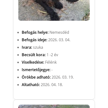
Befogás helye:
Nemesdéd
Befogás ideje:
2026. 03. 04.
Ivara:
szuka
Becsült kora:
1 -2 év
Viselkedése:
Félénk
Ismertetőjegye:
-
Örökbe adható:
2026. 03. 19.
Altatható:
2026. 04. 18.