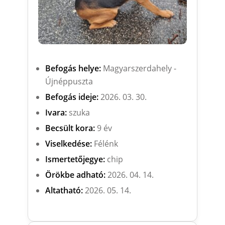
Befogás helye:
Magyarszerdahely -
Újnéppuszta
Befogás ideje:
2026. 03. 30.
Ivara:
szuka
Becsült kora:
9 év
Viselkedése:
Félénk
Ismertetőjegye:
chip
Örökbe adható:
2026. 04. 14.
Altatható:
2026. 05. 14.