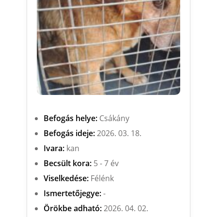
Befogás helye:
Csákány
Befogás ideje:
2026. 03. 18.
Ivara:
kan
Becsült kora:
5 - 7 év
Viselkedése:
Félénk
Ismertetőjegye:
-
Örökbe adható:
2026. 04. 02.