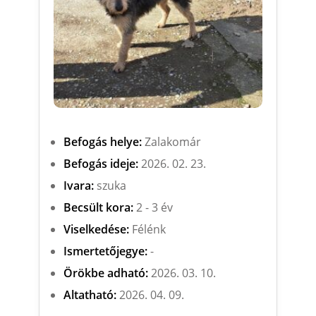
Befogás helye:
Zalakomár
Befogás ideje:
2026. 02. 23.
Ivara:
szuka
Becsült kora:
2 - 3 év
Viselkedése:
Félénk
Ismertetőjegye:
-
Örökbe adható:
2026. 03. 10.
Altatható:
2026. 04. 09.