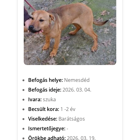
Befogás helye:
Nemesdéd
Befogás ideje:
2026. 03. 04.
Ivara:
szuka
Becsült kora:
1 -2 év
Viselkedése:
Barátságos
Ismertetőjegye:
-
Örökbe adható:
2026. 03. 19.