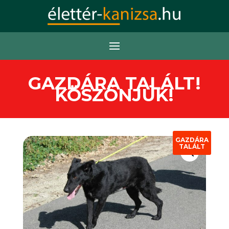
GAZDÁRA TALÁLT!
KÖSZÖNJÜK!
GAZDÁRA
TALÁLT