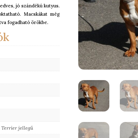
edves, jó szándékú kutyus.
oktatható. Macskákat még
ítva fogadható örökbe.
ók
 Terrier jellegű