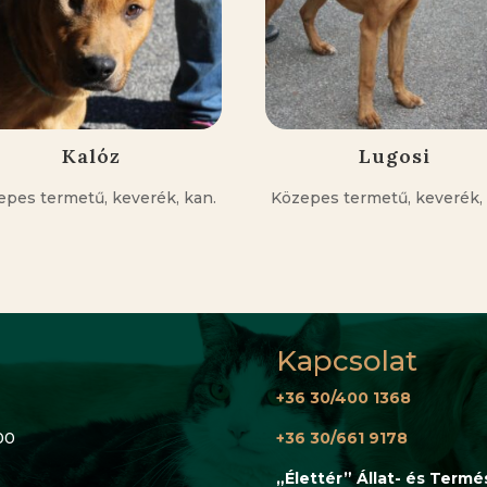
Kalóz
Lugosi
epes termetű, keverék, kan.
Közepes termetű, keverék, 
Kapcsolat
+36 30/400 1368
00
+36 30/661 9178
„Élettér” Állat- és Term