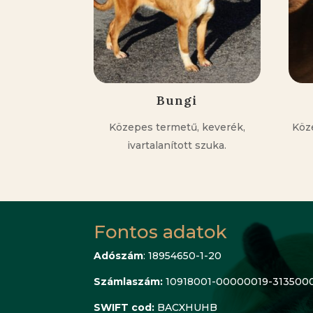
Bungi
Közepes termetű, keverék,
Köz
ivartalanított szuka.
Fontos adatok
Adószám
: 18954650-1-20
Számlaszám:
10918001-00000019-313500
SWIFT cod:
BACXHUHB