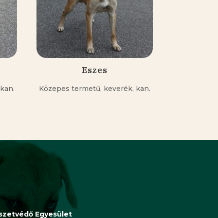
Eszes
kan.
Közepes termetű, keverék, kan.
észetvédő Egyesület