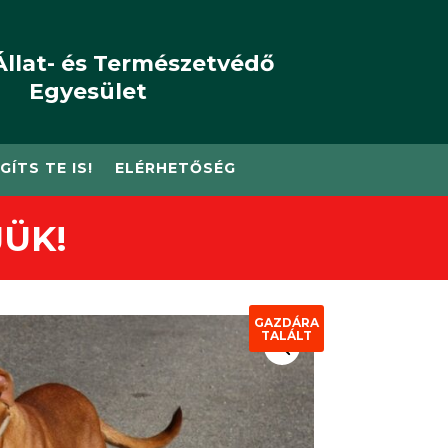
Állat- és Természetvédő
Egyesület
GÍTS TE IS!
ELÉRHETŐSÉG
ÜK!
GAZDÁRA
TALÁLT