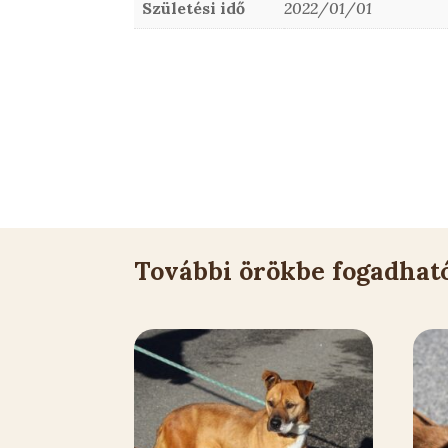
Születési idő
2022/01/01
További örökbe fogadhat
Kapcsolódó állatok