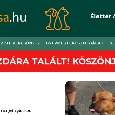
Élettér 
AZDIT KERESÜNK
GYEPMESTERI SZOLGÁLAT
SE
ZDÁRA TALÁLT! KÖSZÖNJ
rier jellegű, kan.