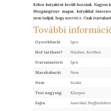
Kóbor kutyaként került hozzánk. Nagyon k
Mozgásigénye magas, kutyákkal összesz
nem tudjuk, hogy szereti e. Csak ivartalan
További informáci
Gyerekbarát
Igen
Hol tartható?
Házban, Kertben
Ivartalanított
Igen
Macskabarát
Nem
Nem
Szuka
Test nagyság
Közepes
Fajta
Amerikai Staffordshire