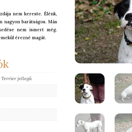
zdája nem kereste. Élénk,
n nagyon barátságos. Más
lkedése nem ismert még.
 remekül érezné magát.
ók
 Terrier jellegű