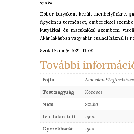
szuka.
Kóbor kutyaként került menhelyünkre, ga
figyelmes természet, emberekkel szembe
kutyákkal és macskákkal szembeni vise
Akár lakásban vagy akár családi háznál is
Születési idő: 2022-11-09
További informáci
Fajta
Amerikai Staffordshire
Test nagyság
Közepes
Nem
Szuka
Ivartalanított
Igen
Gyerekbarát
Igen