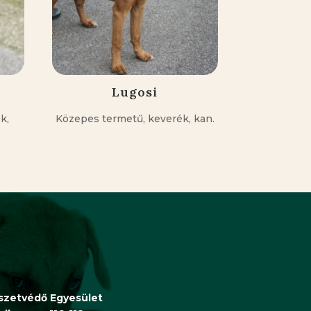
Lugosi
k,
Közepes termetű, keverék, kan.
észetvédő Egyesület