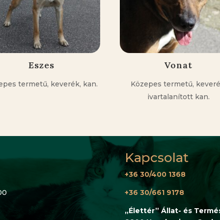
Eszes
Vonat
epes termetű, keverék, kan.
Közepes termetű, keveré
ivartalanított kan.
Kapcsolat
+36 30/400 1368
00
+36 30/661 9178
„Élettér” Állat- és Term