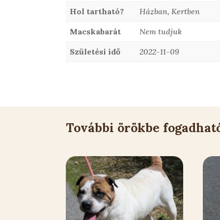
Hol tartható?
Házban, Kertben
Macskabarát
Nem tudjuk
Születési idő
2022-11-09
További örökbe fogadhat
Kapcsolódó állatok