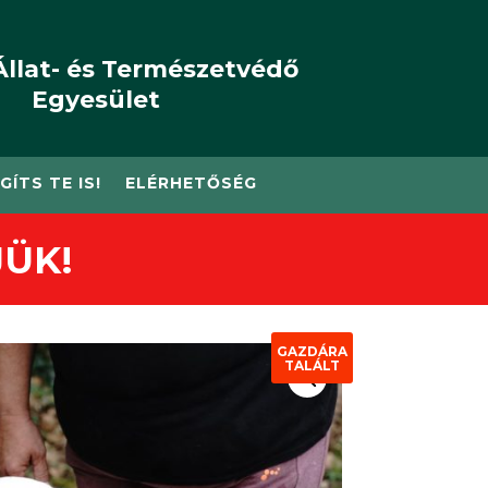
Állat- és Természetvédő
Egyesület
GÍTS TE IS!
ELÉRHETŐSÉG
ÜK!
GAZDÁRA
TALÁLT