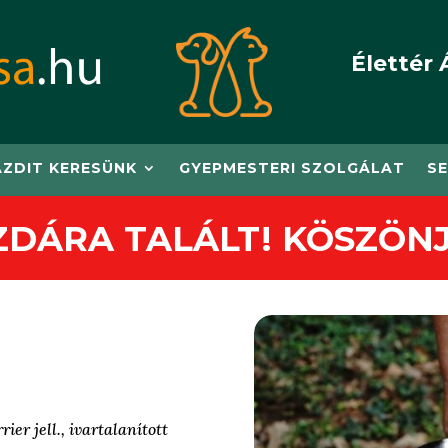
Élettér 
AZDIT KERESÜNK
GYEPMESTERI SZOLGÁLAT
SE
ZDÁRA TALÁLT! KÖSZÖNJ
ier jell., ivartalanított