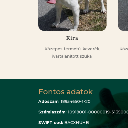
Kira
Közepes termetű, keverék,
Köz
ivartalanított szuka.
Fontos adatok
Adószám
: 18954650-1-20
Számlaszám:
10918001-00000019-313500
SWIFT cod:
BACXHUHB