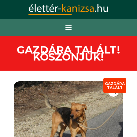
GAZDÁRA TALÁLT!
KÖSZÖNJÜK!
GAZDÁRA
TALÁLT