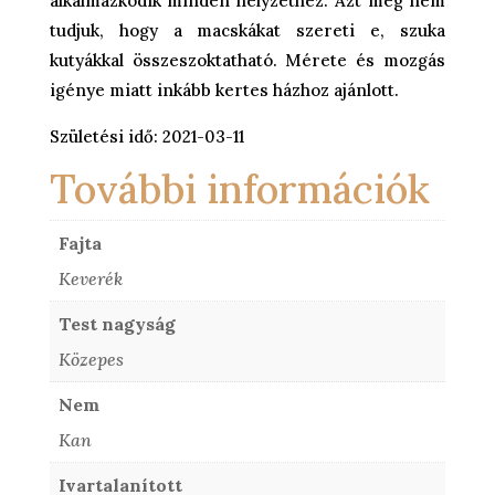
alkalmazkodik minden helyzethez. Azt még nem
tudjuk, hogy a macskákat szereti e, szuka
kutyákkal összeszoktatható. Mérete és mozgás
igénye miatt inkább kertes házhoz ajánlott.
Születési idő: 2021-03-11
További információk
Fajta
Keverék
Test nagyság
Közepes
Nem
Kan
Ivartalanított