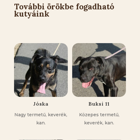
További örökbe fogadható
kutyáink
Kapcsolódó állatok
Jóska
Buksi 11
Nagy termetű, keverék,
Közepes termetű,
kan.
keverék, kan.