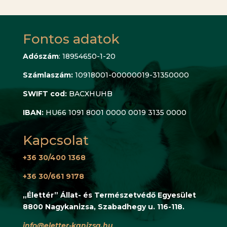
Fontos adatok
Adószám
: 18954650-1-20
Számlaszám:
10918001-00000019-31350000
SWIFT cod:
BACXHUHB
IBAN:
HU66 1091 8001 0000 0019 3135 0000
Kapcsolat
+36 30/400 1368
+36 30/661 9178
„Élettér” Állat- és Természetvédő Egyesület
8800 Nagykanizsa, Szabadhegy u. 116-118.
info@eletter-kanizsa.hu