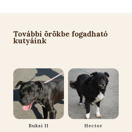
További örökbe fogadható
kutyáink
Kapcsolódó állatok
Buksi 11
Hector