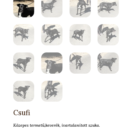
Csufi
Közepes termetű,keverék, ivartalanított szuka.