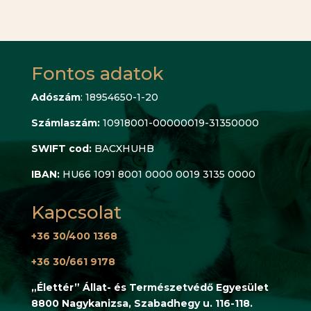
Fontos adatok
Adószám
: 18954650-1-20
Számlaszám:
10918001-00000019-31350000
SWIFT cod:
BACXHUHB
IBAN:
HU66 1091 8001 0000 0019 3135 0000
Kapcsolat
+36 30/400 1368
+36 30/661 9178
„Élettér” Állat- és Természetvédő Egyesület
8800 Nagykanizsa, Szabadhegy u. 116-118.