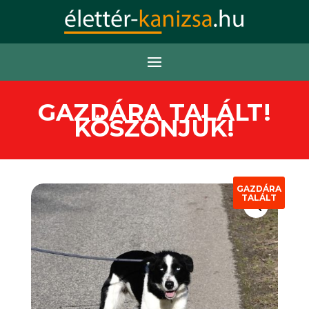
GAZDÁRA TALÁLT!
KÖSZÖNJÜK!
GAZDÁRA
TALÁLT