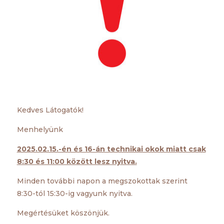
Kedves Látogatók!
Menhelyünk
2025.02.15.-én és 16-án technikai okok miatt csak
8:30 és 11:00 között lesz nyitva.
Minden további napon a megszokottak szerint
8:30-tól 15:30-ig vagyunk nyitva.
Megértésüket köszönjük.