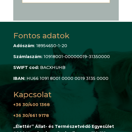
Fontos adatok
Adószám
: 18954650-1-20
Számlaszám:
10918001-00000019-31350000
SWIFT cod:
BACXHUHB
IBAN:
HU66 1091 8001 0000 0019 3135 0000
Kapcsolat
+36 30/400 1368
+36 30/661 9178
„Élettér” Állat- és Természetvédő Egyesület